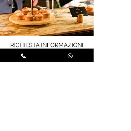
RICHIESTA INFORMAZIONI
Per ricevere informazioni e organizzare al
meglio il vostro evento, vi invitiamo a
compilare il nostro modulo contatti o a
contattarci direttamente per una
consulenza, richieste specifiche o un
sopralluogo. Saremo lieti di
accompagnarvi nella realizzazione di un
evento su misura, curato in ogni dettaglio.
Nome